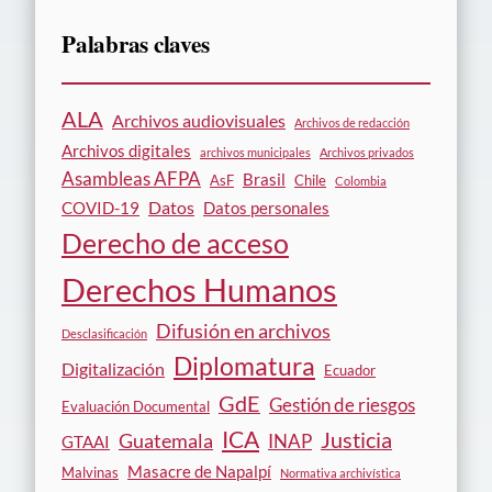
Palabras claves
ALA
Archivos audiovisuales
Archivos de redacción
Archivos digitales
archivos municipales
Archivos privados
Asambleas AFPA
Brasil
AsF
Chile
Colombia
Datos
COVID-19
Datos personales
Derecho de acceso
Derechos Humanos
Difusión en archivos
Desclasificación
Diplomatura
Digitalización
Ecuador
GdE
Gestión de riesgos
Evaluación Documental
ICA
Justicia
Guatemala
INAP
GTAAI
Masacre de Napalpí
Malvinas
Normativa archivística