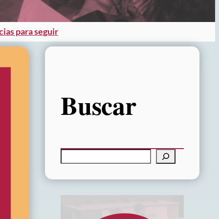
cias para seguir
Buscar
B
u
s
c
a