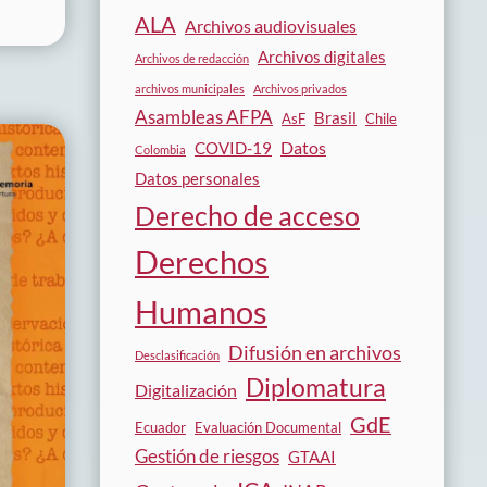
ALA
Archivos audiovisuales
Archivos digitales
Archivos de redacción
archivos municipales
Archivos privados
Asambleas AFPA
Brasil
AsF
Chile
Datos
COVID-19
Colombia
Datos personales
Derecho de acceso
Derechos
Humanos
Difusión en archivos
Desclasificación
Diplomatura
Digitalización
GdE
Ecuador
Evaluación Documental
Gestión de riesgos
GTAAI