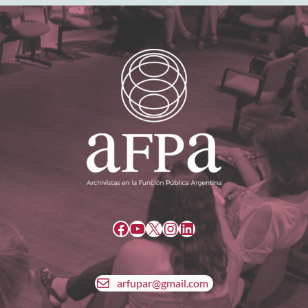
Facebook
YouTube
X
Instagram
LinkedIn
arfupar@gmail.com