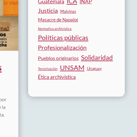
ICA
Guatemala
INAP
Justicia
Malvinas
Masacre de Napalpí
Normativa archivística
Políticas públicas
Profesionalización
Solidaridad
Pueblos originarios
s
UNSAM
Uruguay
Tercerización
Ética archivística
por
 la
ta.