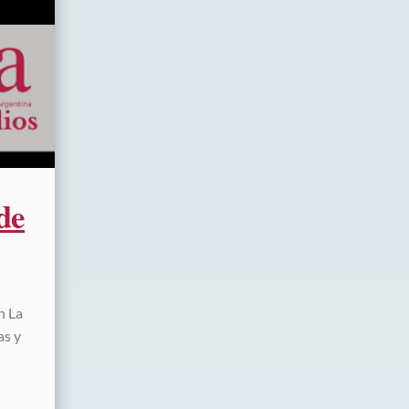
de
n La
as y