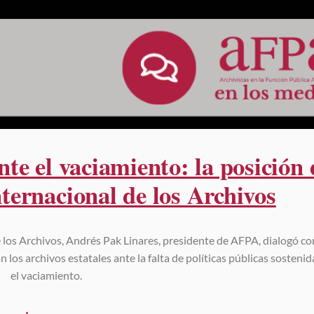
nte el vaciamiento: la posición 
ternacional de los Archivos
 los Archivos, Andrés Pak Linares, presidente de AFPA, dialogó co
los archivos estatales ante la falta de políticas públicas sostenid
el vaciamiento.