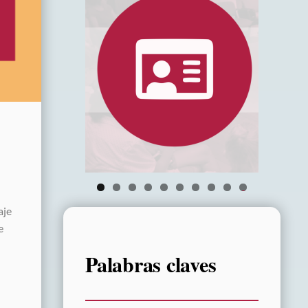
r
0
aje
e
Palabras claves