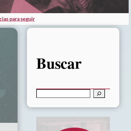
cias para seguir
Buscar
B
u
s
c
a