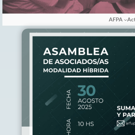
AFPA
Ac