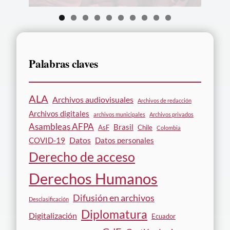
0
Palabras claves
ALA
Archivos audiovisuales
Archivos de redacción
Archivos digitales
archivos municipales
Archivos privados
Asambleas AFPA
Brasil
AsF
Chile
Colombia
Datos
COVID-19
Datos personales
Derecho de acceso
Derechos Humanos
Difusión en archivos
Desclasificación
Diplomatura
Digitalización
Ecuador