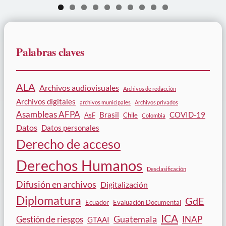
0
Palabras claves
ALA
Archivos audiovisuales
Archivos de redacción
Archivos digitales
archivos municipales
Archivos privados
Asambleas AFPA
Brasil
COVID-19
AsF
Chile
Colombia
Datos
Datos personales
Derecho de acceso
Derechos Humanos
Desclasificación
Difusión en archivos
Digitalización
Diplomatura
GdE
Ecuador
Evaluación Documental
ICA
Guatemala
Gestión de riesgos
INAP
GTAAI