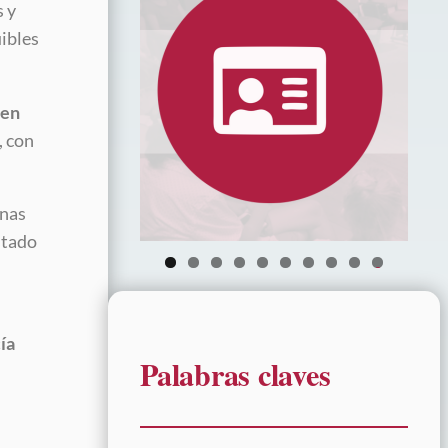
s y
uibles
 en
, con
onas
stado
0
ía
Palabras claves