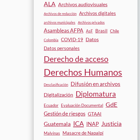
ALA
Archivos audiovisuales
Archivos digitales
Archivos de redacción
archivos municipales
Archivos privados
Asambleas AFPA
Brasil
AsF
Chile
Datos
COVID-19
Colombia
Datos personales
Derecho de acceso
Derechos Humanos
Difusión en archivos
Desclasificación
Diplomatura
Digitalización
GdE
Ecuador
Evaluación Documental
Gestión de riesgos
GTAAI
ICA
Justicia
Guatemala
INAP
Masacre de Napalpí
Malvinas