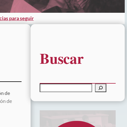
cias para seguir
Buscar
B
ón de
u
ión de
s
c
a
r