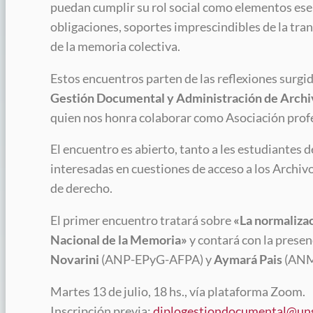
puedan cumplir su rol social como elementos esen
obligaciones, soportes imprescindibles de la tra
de la memoria colectiva.
Estos encuentros parten de las reflexiones surg
Gestión Documental y Administración de Archi
quien nos honra colaborar como Asociación profe
El encuentro es abierto, tanto a les estudiantes 
interesadas en cuestiones de acceso a los Archivo
de derecho.
El primer encuentro tratará sobre
«La normalizac
Nacional de la Memoria»
y contará con la presen
Novarini
(ANP-EPyG-AFPA) y
Aymará Pais
(ANM
Martes 13 de julio, 18 hs., vía plataforma Zoom.
Inscripción previa:
diplogestiondocumental@un