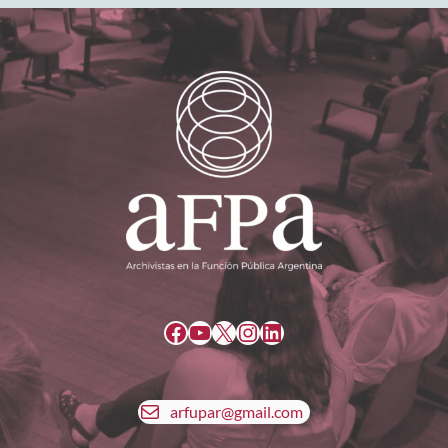
Facebook
YouTube
X
Instagram
LinkedIn
arfupar@gmail.com