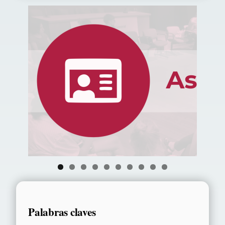
c
a
r
0
Palabras claves