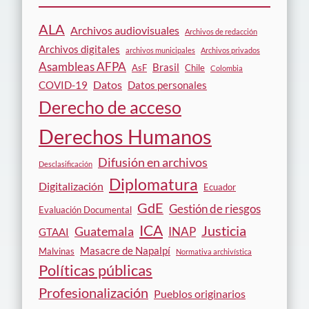
ALA
Archivos audiovisuales
Archivos de redacción
Archivos digitales
archivos municipales
Archivos privados
Asambleas AFPA
Brasil
AsF
Chile
Colombia
Datos
COVID-19
Datos personales
Derecho de acceso
Derechos Humanos
Difusión en archivos
Desclasificación
Diplomatura
Digitalización
Ecuador
GdE
Gestión de riesgos
Evaluación Documental
ICA
Justicia
Guatemala
INAP
GTAAI
Masacre de Napalpí
Malvinas
Normativa archivística
Políticas públicas
Profesionalización
Pueblos originarios