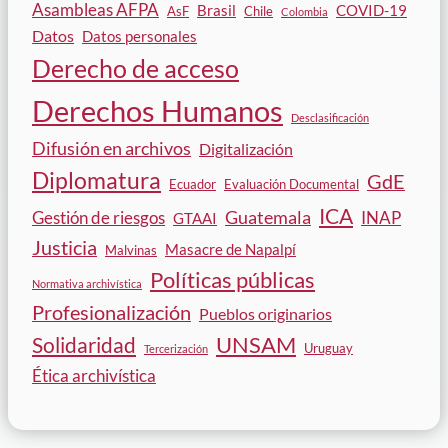
Asambleas AFPA
Brasil
COVID-19
AsF
Chile
Colombia
Datos
Datos personales
Derecho de acceso
Derechos Humanos
Desclasificación
Difusión en archivos
Digitalización
Diplomatura
GdE
Ecuador
Evaluación Documental
ICA
Guatemala
Gestión de riesgos
INAP
GTAAI
Justicia
Masacre de Napalpí
Malvinas
Políticas públicas
Normativa archivística
Profesionalización
Pueblos originarios
Solidaridad
UNSAM
Uruguay
Tercerización
Ética archivística